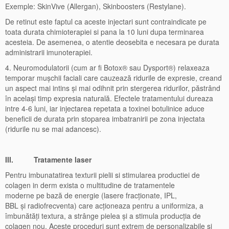
Exemple: SkinVive (Allergan), Skinboosters (Restylane).
De retinut este faptul ca aceste injectari sunt contraindicate pe
toata durata chimioterapiei si pana la 10 luni dupa terminarea
acesteia. De asemenea, o atentie deosebita e necesara pe durata
administrarii imunoterapiei.
4. Neuromodulatorii (cum ar fi Botox® sau Dysport®) relaxeaza
temporar mușchii faciali care cauzează ridurile de expresie, creand
un aspect mai intins și mai odihnit prin stergerea ridurilor, păstrând
în același timp expresia naturală. Efectele tratamentului dureaza
intre 4-6 luni, iar injectarea repetata a toxinei botulinice aduce
beneficii de durata prin stoparea imbatranirii pe zona injectata
(ridurile nu se mai adancesc).
III.
Tratamente laser
Pentru imbunatatirea texturii pielii si stimularea productiei de
colagen in derm exista o multitudine de tratamentele
moderne pe bază de energie (lasere fracționate, IPL,
BBL și radiofrecventa) care acționeaza pentru a uniformiza, a
îmbunătăți textura, a strânge pielea și a stimula producția de
colagen nou. Aceste proceduri sunt extrem de personalizabile și