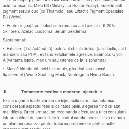
acid tranexamic, Mela B3 (Melasyl La Roche-Posay), Eucerin anti-
pigment serum duo (cu Thiamidol) sau Liftactic Pigment Specialist
B3 (Vichy).
• Pentru roșeață poti folosi ser/crema cu acid azelaic 15-20%:
Skinoren, Azelac Liposomal Serum Sesderma
Saptamanal:
• Exfoliere (1x/săptămână): exfoliant chimic delicat (acid lactic, acid
mandelic sau PHA), evitand exfoliantele agresive. Exemplu: Glyco
A (varianta lejere, medium sau intense de la Isispharma)
• Mască hidratantă: acid hialuronic, glicerină sau mască
tip servetel (Avène Soothing Mask, Neutrogena Hydro Boost).
II.
Tratamente
medicale
moderne injectabile
Exista o gama foarte variata de injectabile care imbunatatesc
considerabil aspectul fetei si calitatea pielii, alegerea fiind cu atat
mai dificila. Drept urmare, se recomanda efectuarea unei consultatii
intr-un cabinet de specialitate in cadrul careia medicul iti va elabora
un plan personalizat pentru tratarea problemelor pielii si astfel,