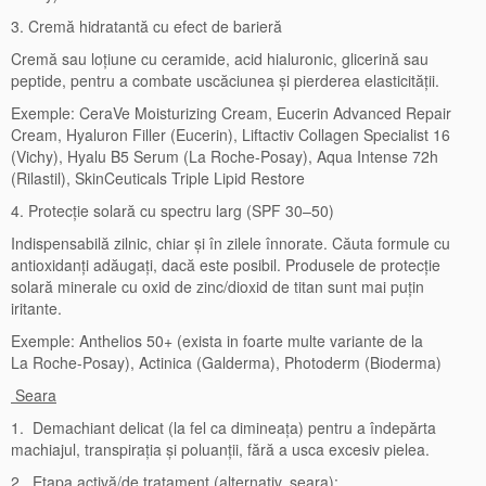
3. Cremă hidratantă cu efect de barieră
Cremă sau loțiune cu ceramide, acid hialuronic, glicerină sau
peptide, pentru a combate uscăciunea și pierderea elasticității.
Exemple: CeraVe Moisturizing Cream, Eucerin Advanced Repair
Cream, Hyaluron Filler (Eucerin), Liftactiv Collagen Specialist 16
(Vichy), Hyalu B5 Serum (La Roche-Posay), Aqua Intense 72h
(Rilastil), SkinCeuticals Triple Lipid Restore
4. Protecție solară cu spectru larg (SPF 30–50)
Indispensabilă zilnic, chiar și în zilele înnorate. Căuta formule cu
antioxidanți adăugați, dacă este posibil. Produsele de protecție
solară minerale cu oxid de zinc/dioxid de titan sunt mai puțin
iritante.
Exemple: Anthelios 50+ (exista in foarte multe variante de la
La Roche-Posay), Actinica (Galderma), Photoderm (Bioderma)
Seara
1. Demachiant delicat (la fel ca dimineața) pentru a îndepărta
machiajul, transpirația și poluanții, fără a usca excesiv pielea.
2. Etapa activă/de tratament (alternativ, seara):