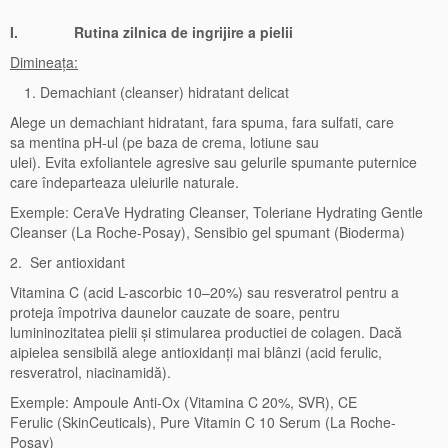
I.
Rutina zilnica de ingrijire a pielii
D
imineaț
a:
Demachiant (cleanser) hidratant delicat
Alege un demachiant hidratant, fara spuma, fara sulfati, care
sa mentina pH-ul (pe baza de crema, lotiune sau
ulei). Evita exfoliantele agresive sau gelurile spumante puternice
care îndeparteaza uleiurile naturale.
Exemple: CeraVe Hydrating Cleanser, Toleriane Hydrating Gentle
Cleanser (La Roche-Posay), Sensibio gel spumant (Bioderma)
2. Ser antioxidant
Vitamina C (acid L-ascorbic 10–20%) sau resveratrol pentru a
proteja împotriva daunelor cauzate de soare, pentru
lumininozitatea pielii și stimularea productiei de colagen. Dacă
aipielea sensibilă alege antioxidanți mai blânzi (acid ferulic,
resveratrol, niacinamidă).
Exemple: Ampoule Anti-Ox (Vitamina C 20%, SVR), CE
Ferulic (SkinCeuticals), Pure Vitamin C 10 Serum (La Roche-
Posay)