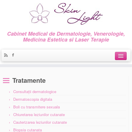
Cabinet Medical de Dermatologie, Venerologie,
Medicina Estetica si Laser Terapie
Acasa
Tratamente
Despre noi
Consultaţii dermatologice
Servicii
Dermatoscopia digitala
Promoţii
Boli cu transmitere sexuala
Chiuretarea leziunilor cutanate
Galerie foto
Cauterizarea leziunilor cutanate
Biopsia cutanata
Contact