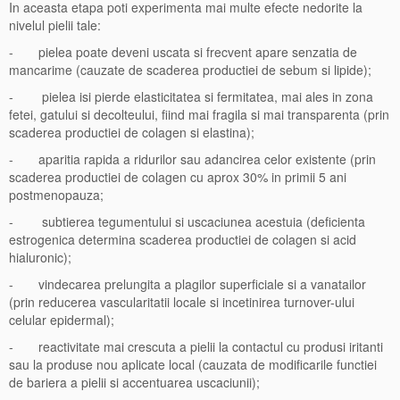
In aceasta etapa poti experimenta mai multe efecte nedorite la
nivelul pielii tale:
- pielea poate deveni uscata si frecvent apare senzatia de
mancarime (cauzate de scaderea productiei de sebum si lipide);
- pielea isi pierde elasticitatea si fermitatea, mai ales in zona
fetei, gatului si decolteului, fiind mai fragila si mai transparenta (prin
scaderea productiei de colagen si elastina);
- aparitia rapida a ridurilor sau adancirea celor existente (prin
scaderea productiei de colagen cu aprox 30% in primii 5 ani
postmenopauza;
- subtierea tegumentului si uscaciunea acestuia (deficienta
estrogenica determina scaderea productiei de colagen si acid
hialuronic);
- vindecarea prelungita a plagilor superficiale si a vanatailor
(prin reducerea vascularitatii locale si incetinirea turnover-ului
celular epidermal);
- reactivitate mai crescuta a pielii la contactul cu produsi iritanti
sau la produse nou aplicate local (cauzata de modificarile functiei
de bariera a pielii si accentuarea uscaciunii);