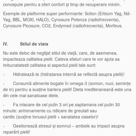
concepute pentru a oferi confort și timp de recuperare minim.
Exemple de platforme super performante: Sciton (Erbium Yag, Nd-
Yag, BBL, MOXI, HALO), Cynosure Potenza (radiofrecventa),
Cynosure Picosure, CO2, Endymed (radiofrecventa), Morfeus.
IV.
Stilul de viata
Nu este deloc de neglijat stilul de viață, care, de asemenea,
impacteaza calitatea pielii. Cateva sfaturi care te vor ajuta sa
imbunatatesti calitatea si aspectul pielii tale sunt:
- Hidratează-te (hidratarea internă se reflectă asupra pielii)!
- Consumă alimente bogate în omega-3 (somon, nuci, semințe
de in) pentru a susține bariera pielii! Dieta mediteraneană este una
din cele mai sanatoase diete.
- Fa miscare de cel putin 3 ori pe saptamana cel putin 30
minute: antrenamente cu ridicare de greutati sau
cardio (susține tonusul pielii + sanatatea oaselor)!
- Gestionează stresul și somnul – ambele au impact asupra
reparării pielii!