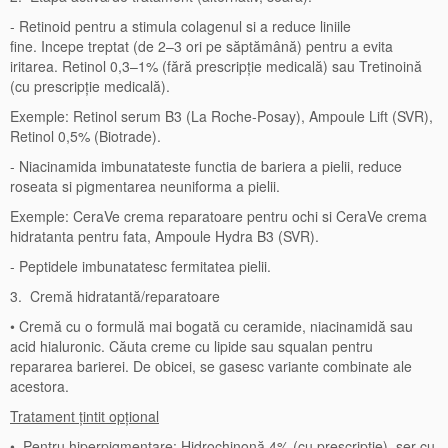
- Retinoid pentru a stimula colagenul si a reduce liniile
fine. Incepe treptat (de 2–3 ori pe săptămână) pentru a evita
iritarea. Retinol 0,3–1% (fără prescripție medicală) sau Tretinoină
(cu prescripție medicală).
Exemple: Retinol serum B3 (La Roche-Posay), Ampoule Lift (SVR),
Retinol 0,5% (Biotrade).
- Niacinamida imbunatateste functia de bariera a pielii, reduce
roseata si pigmentarea neuniforma a pielii.
Exemple: CeraVe crema reparatoare pentru ochi si CeraVe crema
hidratanta pentru fata, Ampoule Hydra B3 (SVR).
- Peptidele imbunatatesc fermitatea pielii.
3. Cremă hidratantă/reparatoare
• Cremă cu o formulă mai bogată cu ceramide, niacinamidă sau
acid hialuronic. Căuta creme cu lipide sau squalan pentru
repararea barierei. De obicei, se gasesc variante combinate ale
acestora.
T
ratament țintit opțional
• Pentru hiperpigmentare: Hidrochinonă 4% (cu prescriptie), ser cu