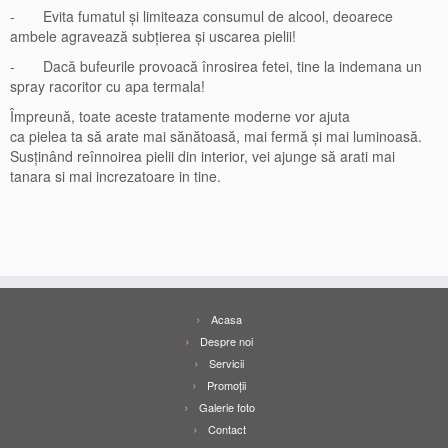
- Evita fumatul și limiteaza consumul de alcool, deoarece
ambele agravează subțierea și uscarea pielii!
- Dacă bufeurile provoacă înrosirea fetei, tine la indemana un
spray racoritor cu apa termala!
Împreună, toate aceste tratamente moderne vor ajuta
ca pielea ta să arate mai sănătoasă, mai fermă și mai luminoasă.
Susținând reînnoirea pielii din interior, vei ajunge să arati mai
tanara si mai increzatoare in tine.
Acasa
Despre noi
Servicii
Promoţii
Galerie foto
Contact