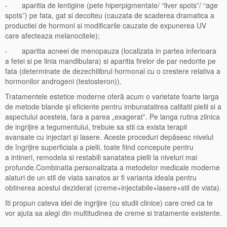
- aparitia de lentigine (pete hiperpigmentate/ “liver spots”/ “age
spots”) pe fata, gat si decolteu (cauzata de scaderea dramatica a
productiei de hormoni si modificarile cauzate de expunerea UV
care afecteaza melanocitele);
- aparitia acneei de menopauza (localizata in partea inferioara
a fetei si pe linia mandibulara) si aparitia firelor de par nedorite pe
fata (determinate de dezechilibrul hormonal cu o crestere relativa a
hormonilor androgeni (testosteron)).
Tratamentele estetice moderne oferă acum o varietate foarte larga
de metode blande și eficiente pentru imbunatatirea calitatii pielii si a
aspectului acesteia, fara a parea „exagerat”. Pe langa rutina zilnica
de ingrijire a tegumentului, trebuie sa stii ca exista terapii
avansate cu injectari și lasere. Aceste proceduri depăsesc nivelul
de îngrijire superficiala a pielii, toate fiind concepute pentru
a intineri, remodela si restabili sanatatea pielii la niveluri mai
profunde.Combinatia personalizata a metodelor medicale moderne
alaturi de un stil de viata sanatos ar fi varianta ideala pentru
obtinerea acestui deziderat (creme+injectabile+lasere+stil de viata).
Iti propun cateva idei de ingrijire (cu studii clinice) care cred ca te
vor ajuta sa alegi din multitudinea de creme si tratamente existente.