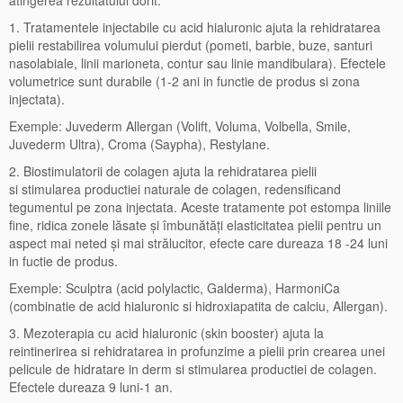
atingerea rezultatului dorit.
1. Tratamentele injectabile cu acid hialuronic ajuta la rehidratarea
pielii restabilirea volumului pierdut (pometi, barbie, buze, santuri
nasolabiale, linii marioneta, contur sau linie mandibulara). Efectele
volumetrice sunt durabile (1-2 ani in functie de produs si zona
injectata).
Exemple: Juvederm Allergan (Volift, Voluma, Volbella, Smile,
Juvederm Ultra), Croma (Saypha), Restylane.
2. Biostimulatorii de colagen ajuta la rehidratarea pielii
si stimularea productiei naturale de colagen, redensificand
tegumentul pe zona injectata. Aceste tratamente pot estompa liniile
fine, ridica zonele lăsate și îmbunătăți elasticitatea pielii pentru un
aspect mai neted și mai strălucitor, efecte care dureaza 18 -24 luni
in fuctie de produs.
Exemple: Sculptra (acid polylactic, Galderma), HarmoniCa
(combinatie de acid hialuronic si hidroxiapatita de calciu, Allergan).
3. Mezoterapia cu acid hialuronic (skin booster) ajuta la
reintinerirea si rehidratarea in profunzime a pielii prin crearea unei
pelicule de hidratare in derm si stimularea productiei de colagen.
Efectele dureaza 9 luni-1 an.