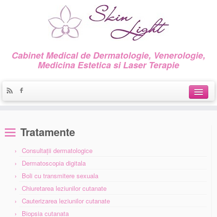
Cabinet Medical de Dermatologie, Venerologie,
Medicina Estetica si Laser Terapie
Acasa
Tratamente
Despre noi
Consultaţii dermatologice
Servicii
Dermatoscopia digitala
Promoţii
Boli cu transmitere sexuala
Chiuretarea leziunilor cutanate
Galerie foto
Cauterizarea leziunilor cutanate
Biopsia cutanata
Contact