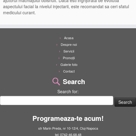
ajutorul machiajului obisnuit. Daca esti ingrijorata de evolutia
aspectului facial la nivelul injectarii, este recomandat sa ceri sfatul
medicului curant.
Acasa
Despre noi
Servicii
Promoţii
Galerie foto
Contact
Search
Search for:
Programeaza-te acum!
str Marin Preda, nr 10-12/4, Cluj-Napoca
tel: 0742-46.68.48