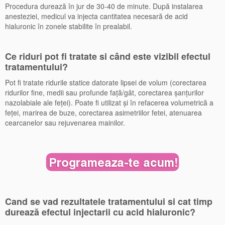
Procedura durează în jur de 30-40 de minute. După instalarea
anesteziei, medicul va injecta cantitatea necesară de acid
hialuronic în zonele stabilite în prealabil.
Ce riduri pot fi tratate si când este vizibil efectul
tratamentului?
Pot fi tratate ridurile statice datorate lipsei de volum (corectarea
ridurilor fine, medii sau profunde faţă/gât, corectarea şanţurilor
nazolabiale ale feţei). Poate fi utilizat şi în refacerea volumetrică a
feţei, marirea de buze, corectarea asimetriilor fetei, atenuarea
cearcanelor sau rejuvenarea mainilor.
Cand se vad rezultatele tratamentului si cat timp
durează efectul injectarii cu acid hialuronic?