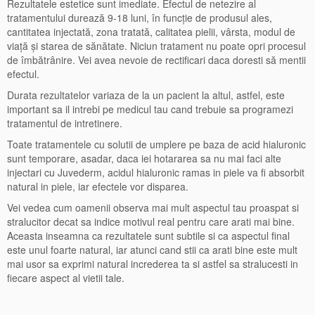
Rezultatele estetice sunt imediate. Efectul de netezire al
tratamentului durează 9-18 luni, în funcţie de produsul ales,
cantitatea injectată, zona tratată, calitatea pielii, vârsta, modul de
viaţă şi starea de sănătate. Niciun tratament nu poate opri procesul
de îmbătrânire. Vei avea nevoie de rectificari daca doresti să mentii
efectul.
Durata rezultatelor variaza de la un pacient la altul, astfel, este
important sa il intrebi pe medicul tau cand trebuie sa programezi
tratamentul de intretinere.
Toate tratamentele cu solutii de umplere pe baza de acid hialuronic
sunt temporare, asadar, daca iei hotararea sa nu mai faci alte
injectari cu Juvederm, acidul hialuronic ramas in piele va fi absorbit
natural in piele, iar efectele vor disparea.
Vei vedea cum oamenii observa mai mult aspectul tau proaspat si
stralucitor decat sa indice motivul real pentru care arati mai bine.
Aceasta inseamna ca rezultatele sunt subtile si ca aspectul final
este unul foarte natural, iar atunci cand stii ca arati bine este mult
mai usor sa exprimi natural increderea ta si astfel sa stralucesti in
fiecare aspect al vietii tale.