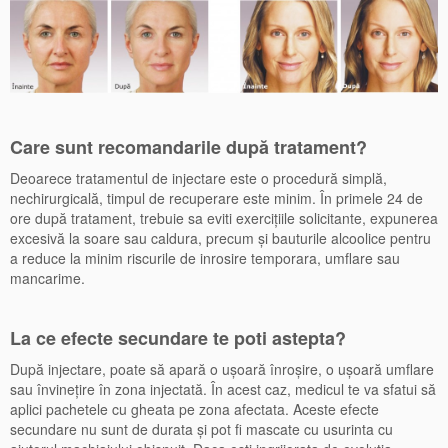
Care sunt recomandarile după tratament?
Deoarece tratamentul de injectare este o procedură simplă,
nechirurgicală, timpul de recuperare este minim. În primele 24 de
ore după tratament, trebuie sa eviti exerciţiile solicitante, expunerea
excesivă la soare sau caldura, precum şi bauturile alcoolice pentru
a reduce la minim riscurile de inrosire temporara, umflare sau
mancarime.
La ce efecte secundare te poti astepta?
După injectare, poate să apară o uşoară înroşire, o uşoară umflare
sau învineţire în zona injectată. În acest caz, medicul te va sfatui să
aplici pachetele cu gheata pe zona afectata. Aceste efecte
secundare nu sunt de durata şi pot fi mascate cu usurinta cu