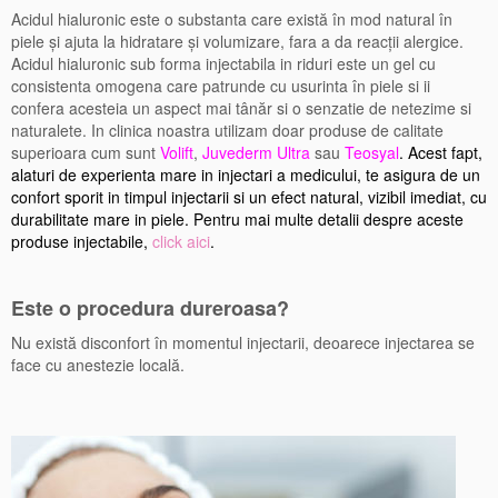
Acidul hialuronic este o substanta care există în mod natural în
piele şi ajuta la hidratare şi volumizare, fara a da reacţii alergice.
Acidul hialuronic sub forma injectabila in riduri este un gel cu
consistenta omogena care patrunde cu usurinta în piele si ii
confera acesteia un aspect mai tânăr si o senzatie de netezime si
naturalete. In clinica noastra utilizam doar produse de calitate
superioara cum sunt
Volift
,
Juvederm Ultra
sau
Teosyal
. Acest fapt,
alaturi de experienta mare in injectari a medicului, te asigura de un
confort sporit in timpul injectarii si un efect natural, vizibil imediat, cu
durabilitate mare in piele. Pentru mai multe detalii despre aceste
produse injectabile,
click aici
.
Este o procedura dureroasa?
Nu există disconfort în momentul injectarii, deoarece injectarea se
face cu anestezie locală.