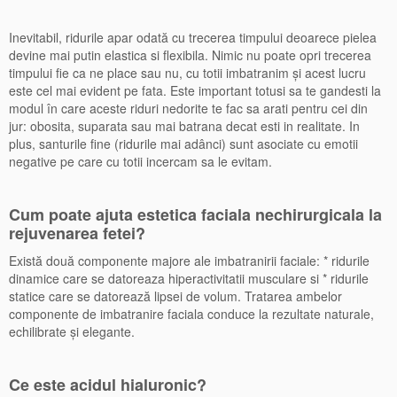
Inevitabil, ridurile apar odată cu trecerea timpului deoarece pielea
devine mai putin elastica si flexibila. Nimic nu poate opri trecerea
timpului fie ca ne place sau nu, cu totii imbatranim şi acest lucru
este cel mai evident pe fata. Este important totusi sa te gandesti la
modul în care aceste riduri nedorite te fac sa arati pentru cei din
jur: obosita, suparata sau mai batrana decat esti in realitate. In
plus, santurile fine (ridurile mai adânci) sunt asociate cu emotii
negative pe care cu totii incercam sa le evitam.
Cum poate ajuta estetica faciala nechirurgicala la
rejuvenarea fetei?
Există două componente majore ale imbatranirii faciale: * ridurile
dinamice care se datoreaza hiperactivitatii musculare si * ridurile
statice care se datorează lipsei de volum. Tratarea ambelor
componente de imbatranire faciala conduce la rezultate naturale,
echilibrate şi elegante.
Ce este acidul hialuronic?