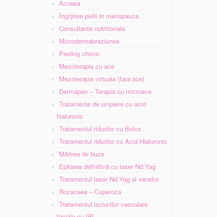
Acneea
Îngrijirea pielii in menopauza
Consultanta nutritionala
Microdermabraziunea
Peeling chimic
Mezoterapia cu ace
Mezoterapia virtuala (fara ace)
Dermapen – Terapia cu microace
Tratamente de umplere cu acid
hialuronic
Tratamentul ridurilor cu Botox
Tratamentul ridurilor cu Acid Hialuronic
Mărirea de buze
Epilarea definitivă cu laser Nd:Yag
Tratamentul laser Nd:Yag al venelor
Rozaceea – Cuperoza
Tratamentul leziunilor vasculare
faciale cu IPL